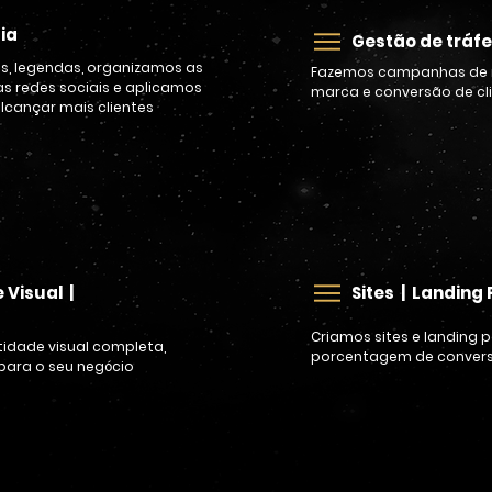
ia
Gestão de tráf
, legendas, organizamos as
Fazemos campanhas de 
s redes sociais e aplicamos
marca e conversão de cl
lcançar mais clientes
IBA MAIS
SAIBA MA
 Visual |
Sites | Landing
Criamos sites e landing 
idade visual completa,
porcentagem de conver
para o seu negócio
SAIBA MA
IBA MAIS