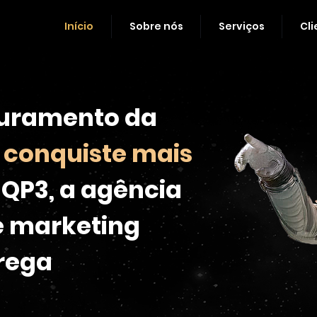
Início
Sobre nós
Serviços
Cli
turamento da
e
conquiste mais
QP3, a agência
e marketing
trega