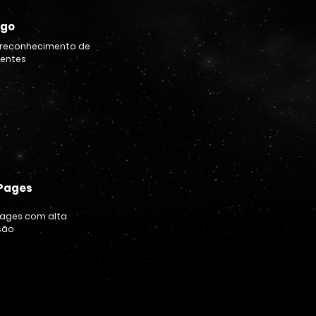
ego
reconhecimento de
ientes
IS
 Pages
pages com alta
são
IS