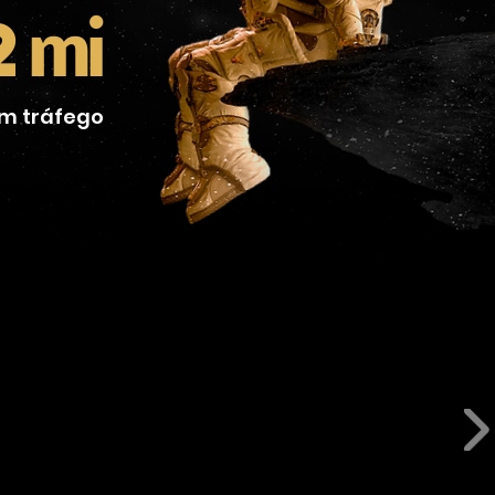
2
mi
em tráfego