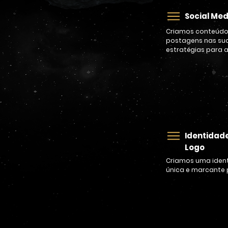
Social Med
Criamos conteúdos
postagens nas sua
estratégias para a
SA
Identidade
Logo
Criamos uma ident
única e marcante 
SA