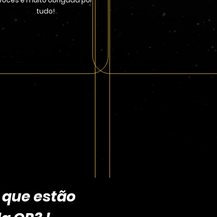
vocês e muito obrigada por
tudo!
 que estão